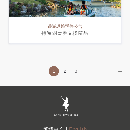
遊湖設施暫停公告
持遊湖票券兌換商品
→
1
2
3
繁體中文 |
English