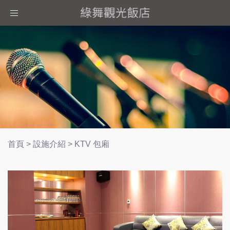
Toggle
navigation
首頁
>
設施介紹
>
KTV 包廂