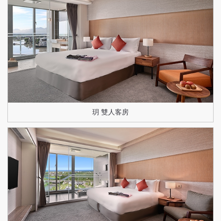
玥 雙人客房