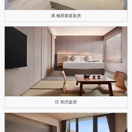
漓 極景家庭套房
玨 和式套房