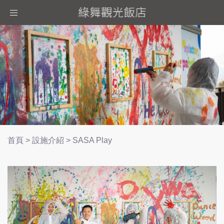
Toggle
navigation
首頁
>
設施介紹
>
SASA Play