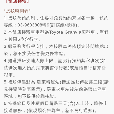
【飯店接駁】
*接駁時刻表*
1.接駁為預約制，住客可免費預約來回各一趟，預約
專線：03-9603808轉9(訂房組/櫃檯)。
2.本飯店接駁車車型為Toyota Granvia廂型車，單程
人數限6位含行李。
3.顧及乘客行程安排，本接駁車將依預定時間準點出
發，恕不接受任意變更停靠點。
4.如選擇班次達人數上限，請另行預約其它班次(如
該班次無人預約搭乘將暫停行駛)或建議自行搭乘計
程車。
5.接駁停靠點為 羅東轉運站(接送區1)傳藝路二段(請
見接駁時刻表圖示)，羅東火車站後站前為禁止停車
區域，恕不提供停靠接駁。
6.特殊節日及連續假日超過三天(含)以上時，將停止
接送服務，(依現場公告為主，恕不另行通知)。