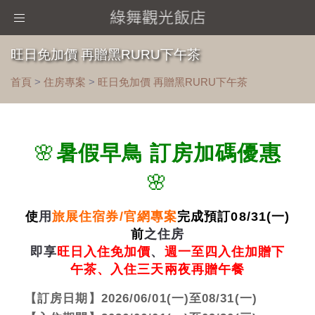
Toggle
navigation
旺日免加價 再贈黑RURU下午茶
首頁
>
住房專案
>
旺日免加價 再贈黑RURU下午茶
🌸
暑假早鳥 訂房加碼優惠
🌸
使
用
旅展住宿券/官網專案
完成預訂08/31(一)
前
之住房
即享
旺日入住免加價
、
週一至四入住加贈下
午茶、入住三天兩夜再贈午餐
【訂房日期】2026/06/01(一)至08/31(一)