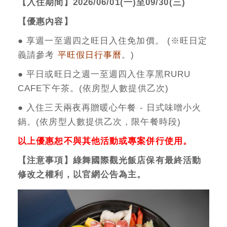
【入住期間】2026/06/01(一)至09/30(三)
【優惠內容】
● 享週一至週四之旺日入住免加價。 (※旺日定
義請參考
平旺假日行事曆
。)
● 平日或旺日之週一至週四入住享黑RURU
CAFE下午茶。(依房型人數提供乙次)
● 入住三天兩夜再贈暖心午餐 - 日式味噌小火
鍋。(依房型人數提供乙次，限午餐時段)
以上優惠恕不與其他活動或專案併行使用。
【注意事項】綠舞國際觀光飯店保有最終活動
修改之權利，以官網公告為主。